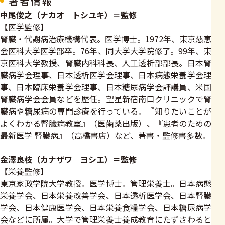
著者情報
中尾俊之（ナカオ トシユキ）＝監修
【医学監修】
腎臓・代謝病治療機構代表。医学博士。1972年、東京慈恵
会医科大学医学部卒。76年、同大学大学院修了。99年、東
京医科大学教授、腎臓内科科長、人工透析部部長。日本腎
臓病学会理事、日本透析医学会理事、日本病態栄養学会理
事、日本臨床栄養学会理事、日本糖尿病学会評議員、米国
腎臓病学会会員などを歴任。望星新宿南口クリニックで腎
臓病や糖尿病の専門診療を行っている。『知りたいことが
よくわかる腎臓病教室』（医歯薬出版）、『患者のための
最新医学 腎臓病』（高橋書店）など、著書・監修書多数。
金澤良枝（カナザワ ヨシエ）＝監修
【栄養監修】
東京家政学院大学教授。医学博士。管理栄養士。日本病態
栄養学会、日本栄養改善学会、日本透析医学会、日本腎臓
学会、日本健康医学会、日本栄養食糧学会、日本糖尿病学
会などに所属。大学で管理栄養士養成教育にたずさわると