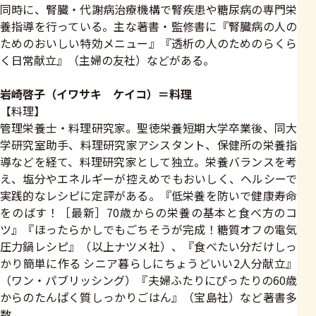
同時に、腎臓・代謝病治療機構で腎疾患や糖尿病の専門栄
養指導を行っている。主な著書・監修書に『腎臓病の人の
ためのおいしい特効メニュー』『透析の人のためのらくら
く日常献立』（主婦の友社）などがある。
岩崎啓子（イワサキ ケイコ）＝料理
【料理】
管理栄養士・料理研究家。聖徳栄養短期大学卒業後、同大
学研究室助手、料理研究家アシスタント、保健所の栄養指
導などを経て、料理研究家として独立。栄養バランスを考
え、塩分やエネルギーが控えめでもおいしく、ヘルシーで
実践的なレシピに定評がある。『低栄養を防いで健康寿命
をのばす！［最新］70歳からの栄養の基本と食べ方のコ
ツ』『ほったらかしでもごちそうが完成！糖質オフの電気
圧力鍋レシピ』（以上ナツメ社）、『食べたい分だけしっ
かり簡単に作る シニア暮らしにちょうどいい2人分献立』
（ワン・パブリッシング）『夫婦ふたりにぴったりの60歳
からのたんぱく質しっかりごはん』（宝島社）など著書多
数。