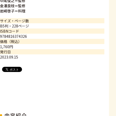
中尾俊之＝監修
金澤良枝＝監修
岩崎啓子＝料理
サイズ・ページ数
B5判・228ページ
ISBNコード
9784816374326
価格（税込）
1,760円
発行日
2023.09.15
内容紹介