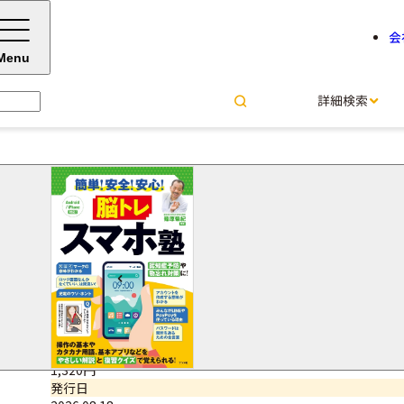
会
Menu
詳細検索
簡単！ 安全！ 安心！ 脳トレ 
篠原 菊紀＝監修
サイズ・ページ数
B5判・144ページ
ISBNコード
9784816379192
価格（税込）
1,320円
発行日