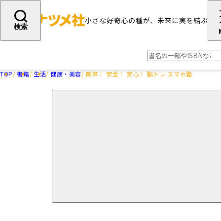
検索
TOP
書籍
生活
健康・美容
簡単！ 安全！ 安心！ 脳トレ スマホ塾