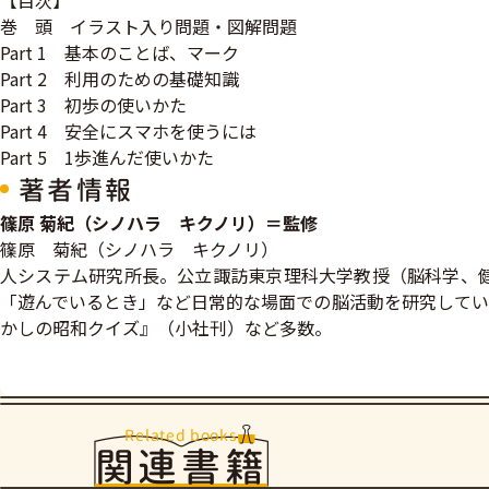
【目次】
巻 頭 イラスト入り問題・図解問題
Part 1 基本のことば、マーク
Part 2 利用のための基礎知識
Part 3 初歩の使いかた
Part 4 安全にスマホを使うには
Part 5 1歩進んだ使いかた
著者情報
篠原 菊紀（シノハラ キクノリ）＝監修
篠原 菊紀（シノハラ キクノリ）
人システム研究所長。公立諏訪東京理科大学教授（脳科学、
「遊んでいるとき」など日常的な場面での脳活動を研究してい
かしの昭和クイズ』（小社刊）など多数。
Related books
関連書籍