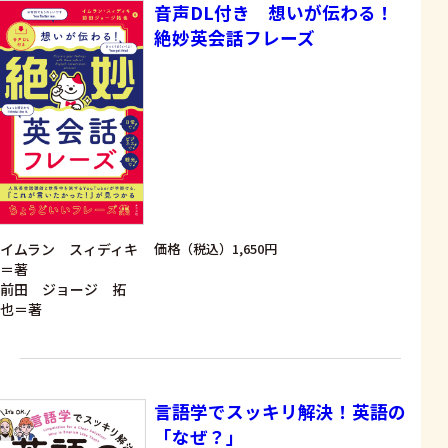
音声DL付き 想いが伝わる！
絶妙英会話フレーズ
イムラン スィディキ
価格（税込）1,650円
＝著
前田 ジョージ 拓
也＝著
言語学でスッキリ解決！英語の
「なぜ？」