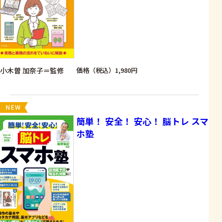
小木曽 加奈子＝監修
価格（税込）1,980円
簡単！ 安全！ 安心！ 脳トレ スマ
ホ塾