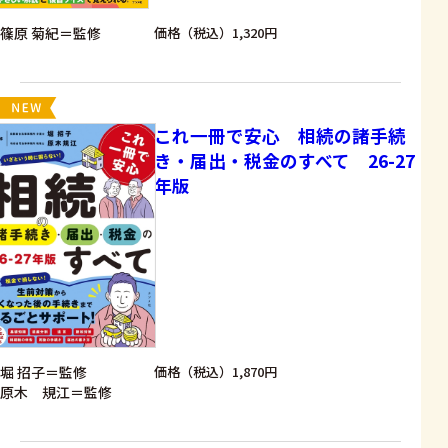
篠原 菊紀＝監修
価格（税込）1,320円
これ一冊で安心 相続の諸手続
き・届出・税金のすべて 26-27
年版
堀 招子＝監修
価格（税込）1,870円
原木 規江＝監修