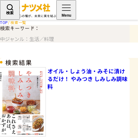
検索
Menu
TOP
検索一覧
検索キーワード：
中ジャンル：生活／料理
検索結果
オイル・しょう油・みそに漬け
るだけ！ やみつき しみしみ調味
料