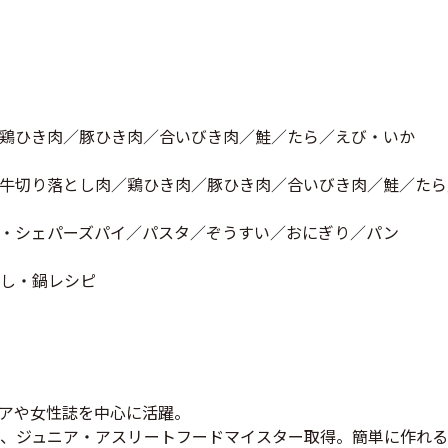
鶏ひき肉／豚ひき肉／合いびき肉／鮭／たら／えび・いか
牛切り落とし肉／鶏ひき肉／豚ひき肉／合いびき肉／鮭／たら
・シェパーズパイ／パスタ／ぞうすい／おにぎり／パン
し・鍋レシピ
アや女性誌を中心に活躍。
、ジュニア・アスリートフードマイスター取得。簡単に作れる