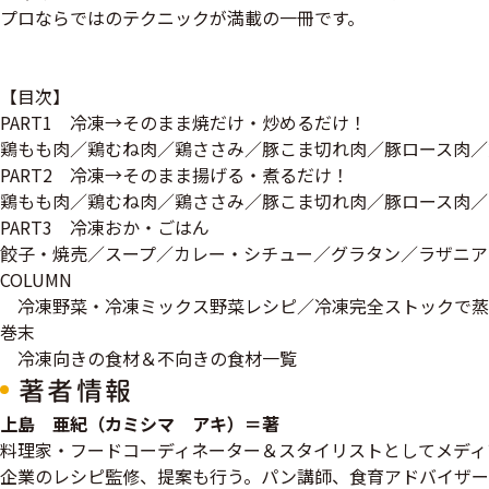
プロならではのテクニックが満載の一冊です。
【目次】
PART1 冷凍→そのまま焼だけ・炒めるだけ！
鶏もも肉／鶏むね肉／鶏ささみ／豚こま切れ肉／豚ロース肉／
PART2 冷凍→そのまま揚げる・煮るだけ！
鶏もも肉／鶏むね肉／鶏ささみ／豚こま切れ肉／豚ロース肉／
PART3 冷凍おか・ごはん
餃子・焼売／スープ／カレー・シチュー／グラタン／ラザニア
COLUMN
冷凍野菜・冷凍ミックス野菜レシピ／冷凍完全ストックで蒸
巻末
冷凍向きの食材＆不向きの食材一覧
著者情報
上島 亜紀（カミシマ アキ）＝著
料理家・フードコーディネーター＆スタイリストとしてメディ
企業のレシピ監修、提案も行う。パン講師、食育アドバイザー