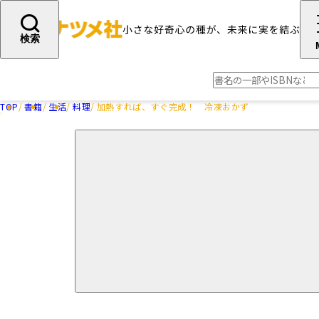
検索
TOP
書籍
生活
料理
加熱すれば、すぐ完成！ 冷凍おかず