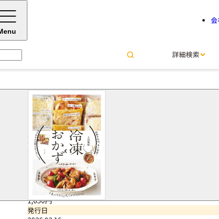
会
Menu
詳細検索
加熱すれば、すぐ完成！ 冷凍
上島 亜紀＝著
サイズ・ページ数
B5判・128ページ
ISBNコード
9784816378522
価格（税込）
1,650円
発行日