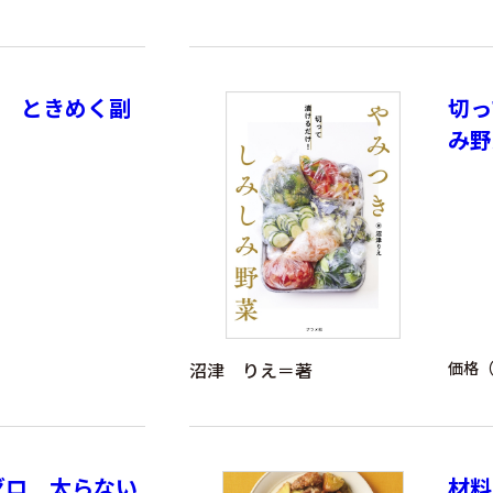
！ ときめく副
切っ
み野
沼津 りえ＝著
価格（
ゼロ 太らない
材料