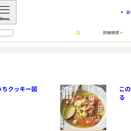
会
Menu
詳細検索
うちクッキー図
この
る 