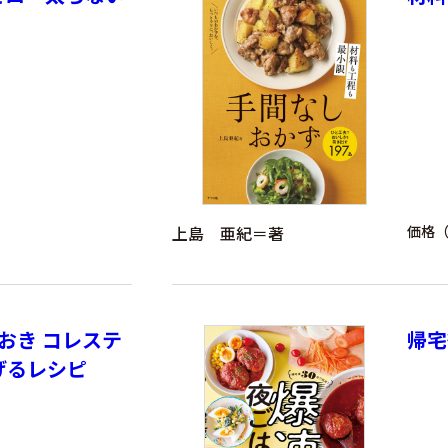
上島 亜紀＝著
価格（
おき コレステ
帰宅
げるレシピ