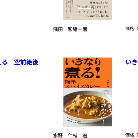
飛田 和緒＝著
価格（
える 空前絶後
いき
水野 仁輔＝著
価格（