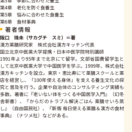
第3章 季節に合わせた養生
第4章 老化を防ぐ食養生
第5章 悩みに合わせた食養生
第6章 食材事典
著者情報
阪口 珠未（サカグチ スミ）＝著
漢方薬膳研究家 株式会社漢方キッチン代表
国立北京中医薬大学提携・日本中医学院特別講師
1991年より95年まで北京にて留学。文部省国費留学生と
して北京中医薬大学で中国医学を学ぶ。1999年、株式会社
漢方キッチンを設立。東京・恵比寿にて薬膳スクールと薬
店を経営し、「100年使える身体」を支える養生文化の探
究と普及を行う。企業や自治体のコンサルティング実績も
多数。著書に『老いない体をつくる中国医学入門』（幻冬
舎新書）、『からだのトラブル解決ごはん 薬膳せいろ蒸
し』（自由国民社）、『新版 毎日使える薬膳＆漢方の食材
事典』（ナツメ社）などがある。