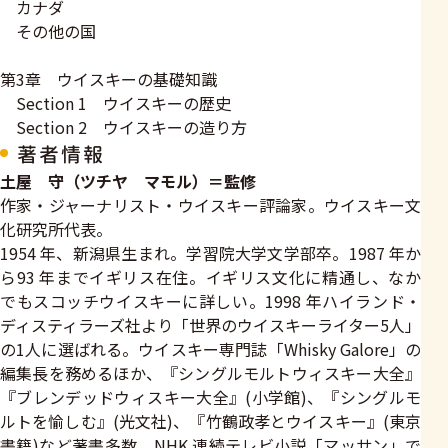
カナダ
その他の国
第3章 ウイスキーの基礎知識
Section 1 ウイスキーの歴史
Section 2 ウイスキーの造り方
著者情報
土屋 守（ツチヤ マモル）＝監修
作家・ジャーナリスト・ウイスキー評論家。ウイスキー文
化研究所代表。
1954 年、新潟県生まれ。学習院大学文学部卒。1987 年か
ら93 年までイギリス在住。イギリス文化に精通し、なか
でもスコッチウイスキーに詳しい。1998 年ハイランド・
ディスティラーズ社より「世界のウイスキーライター5人」
の1人に選ばれる。ウイスキー専門誌「Whisky Galore」の
編集長を務めるほか、『シングルモルトウィスキー大全』
『ブレンデッドウィスキー大全』(小学館)、『シングルモ
ルトを愉しむ』(光文社)、『竹鶴政孝とウイスキー』(東京
書籍)など著書多数。NHK 連続テレビ小説「マッサン」で