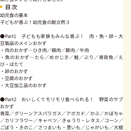
目次
幼児食の基本
子どもが喜ぶ！幼児食の献立例３
●Part1 子どもも家族もみんな喜ぶ！ 肉・魚・卵・大
豆製品のメインおかず
・肉のおかず…ひき肉／鶏肉／豚肉／牛肉
・魚のおかず…たら／めかじき／鮭／ぶり／青背魚／え
び・ほたて
・卵のおかず
・豆腐のおかず
・大豆加工品のおかず
●Part2 おいしくてモリモリ食べられる！ 野菜のサブ
おかず
青菜／グリーンアスパラガス／アボカド／かぶ／かぼちゃ
／カリフラワー／キャベツ／きゅうり・レタス／コーン／
ごぼう・きのこ／さつまいも・里いも／じゃがいも／大根