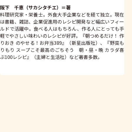
阪下 千恵（サカシタチエ）＝著
料理研究家・栄養士。外食大手企業などを経て独立。現在
は書籍、雑誌、企業促進用のレシピ開発など幅広いフィー
ルドで活躍中。食べる人はもちろん、作る人にとっても手
軽でやさしい味わいのレシピが好評。『朝つめるだけ！ 作
りおき のやせる！お弁当389』（新星出版社）、『野菜も
りもり スープこそ最高のごちそう 朝・昼・晩 カラダ喜
ぶ100レシピ』（主婦と生活社）など著書多数。