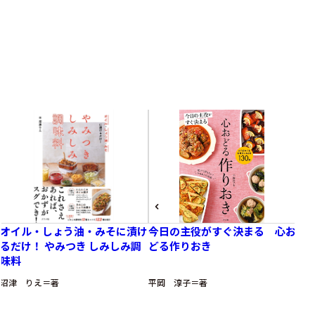
Related books
関連書籍
オイル・しょう油・みそに漬け
今日の主役がすぐ決まる 心お
と
るだけ！ やみつき しみしみ調
どる作りおき
わ
味料
沼津 りえ＝著
平岡 淳子＝著
沼津
プライバシーポリシー
利用規約
お問い合わせ