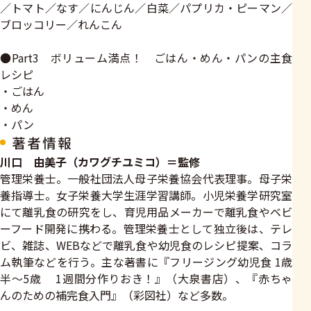
／トマト／なす／にんじん／白菜／パプリカ・ピーマン／
ブロッコリー／れんこん
●Part3 ボリューム満点！ ごはん・めん・パンの主食
レシピ
・ごはん
・めん
・パン
著者情報
川口 由美子（カワグチユミコ）＝監修
管理栄養士。一般社団法人母子栄養協会代表理事。母子栄
養指導士。女子栄養大学生涯学習講師。小児栄養学研究室
にて離乳食の研究をし、育児用品メーカーで離乳食やベビ
ーフード開発に携わる。管理栄養士として独立後は、テレ
ビ、雑誌、WEBなどで離乳食や幼児食のレシピ提案、コラ
ム執筆などを行う。主な著書に『フリージング幼児食 1歳
半～5歳 1週間分作りおき！』（大泉書店）、『赤ちゃ
んのための補完食入門』（彩図社）など多数。