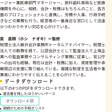
ージャー兼医療部門マネージャー。医科歯科薬局など医療
機関を中心に、相続、会計・税務はもちろんのこと、各方
面のプロフェッショナルと連携し、労務や人事、行政手続
きなどの業務も行う。経営者の一番身近な窓口として迅速
かつわかりやすい対応を心がけている。
星 直樹（ホシ ナオキ）＝監修
税理士法人藤井会計事務所トータルアドバイザー。税理士
法人での勤務を経て、公認会計士として監査法人で上場企
業への監査業務やコンサルティング業務に従事し、官公庁
への出向も経験。現在は会計・税務に加え、資産管理や承
継周辺の支援に取り組んでいる。複雑な制度を生活者や事
業者にわかりやすく伝えることを心がけている。
データダウンロード
以下の4つのPDFをダウンロードできます。
遺言書を残したほうがいいケース
ダウンロード
相続のための手続きリスト