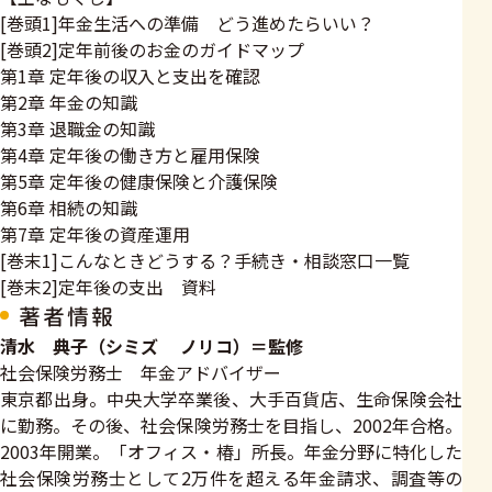
[巻頭1]年金生活への準備 どう進めたらいい？
[巻頭2]定年前後のお金のガイドマップ
第1章 定年後の収入と支出を確認
第2章 年金の知識
第3章 退職金の知識
第4章 定年後の働き方と雇用保険
第5章 定年後の健康保険と介護保険
第6章 相続の知識
第7章 定年後の資産運用
[巻末1]こんなときどうする？手続き・相談窓口一覧
[巻末2]定年後の支出 資料
著者情報
清水 典子（シミズ ノリコ）＝監修
社会保険労務士 年金アドバイザー
東京都出身。中央大学卒業後、大手百貨店、生命保険会社
に勤務。その後、社会保険労務士を目指し、2002年合格。
2003年開業。「オフィス・椿」所長。年金分野に特化した
社会保険労務士として2万件を超える年金請求、調査等の