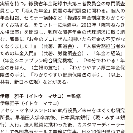
実績を持つ。総務省年金記録中央第三者委員会の専門調査
員として「消えた年金」問題の専門調査に関わる。個人の
年金相談、セミナー講師など「複雑な年金制度をわかりや
すくお話する」をモットーに活躍中。2013年「障害ねんき
ん相談室」を開設し、難解な障害年金の代理請求に取り組
む。著書に『お金のプロにぜんぶ聞いたら年金の不安がな
くなりました！』（共著、晋遊舎）、『人事労務担当者の
ための年金入門』（共著、労働調査会）、『年金と経済』
（年金シニアプラン総合研究機構）、『90分でわかる！年
金のきほん』（主婦の友社）、『わかりやすい厚生年金保
険法の手引』『わかりやすい健康保険法の手引』（以上、
共著、新日本法規）などがある。
伊藤 雅子（イトウ マサコ）＝監修
伊藤雅子（イトウ マサコ）
アセットマネジメントOne 執行役員／未来をはぐくむ研究
所長。早稲田大学卒業後、日本興業銀行（現・みずほ銀
行）入行。法人融資に携わった後、カスタマーディーラー
として外国為替セールス業務に従事。日々10億円単位で資