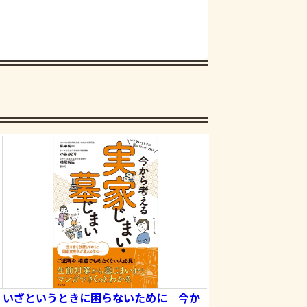
いざというときに困らないために 今か
探す、出あう、楽し