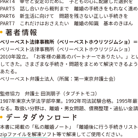
PART4 幸せと安定のために 子どもの心に配慮した選択を
PART5 話し合いから裁判まで 離婚の手続きをもれなく進
PART6 新生活に向けて 問題を残さない正しい手続きを
PART7 これだけはおさえたい 離婚の知識 基本のきほん
著者情報
べリーベスト法律事務所（ベリーベストホウリツジムショ）＝
ベリーベスト法律事務所（ベリーベストホウリツジムショ）
2010年設立。「お客様の最高のパートナーでありたい。」と
してきた。さまざまな手続き・問題をまとめて解決できるよう
あたる。
ベリーベスト弁護士法人（所属：第一東京弁護士会）
監修協力 弁護士 田渕朋子（タブチトモコ）
1987年東京大学法学部卒業。1992年司法試験合格。19
なる。取扱い分野は、離婚・男女問題、債務整理・過払い金請
データダウンロード
本書に掲載の「私の離婚ノート」「離婚後に行う手続きリスト
zipファイルを解凍ソフト等で解凍してご使用ください。