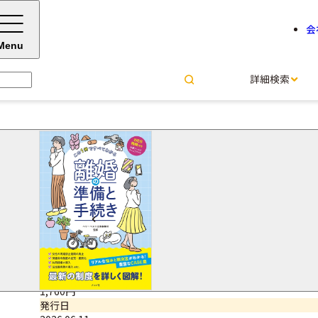
会
Menu
詳細検索
この1冊ですべてわかる 離婚
べリーベスト法律事務所＝監修
サイズ・ページ数
A5判・272ページ
ISBNコード
9784816378904
価格（税込）
1,760円
発行日