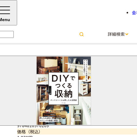
会
Menu
詳細検索
DIYでつくる収納
デッドスペース&押し入れ活用
玉井 香織＝著
サイズ・ページ数
B5変型判・160ページ
ISBNコード
9784816376269
価格（税込）