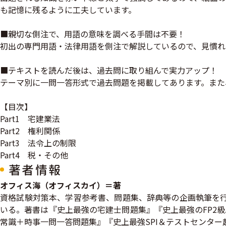
も記憶に残るように工夫しています。
■親切な側注で、用語の意味を調べる手間は不要！
初出の専門用語・法律用語を側注で解説しているので、見慣れ
■テキストを読んだ後は、過去問に取り組んで実力アップ！
テーマ別に一問一答形式で過去問題を掲載してあります。また、
【目次】
Part1 宅建業法
Part2 権利関係
Part3 法令上の制限
Part4 税・その他
著者情報
オフィス海（オフィスカイ）＝著
資格試験対策本、学習参考書、問題集、辞典等の企画執筆を行
いる。著書は『史上最強の宅建士問題集』『史上最強のFP2級
常識＋時事一問一答問題集』『史上最強SPI＆テストセンタ