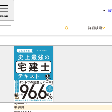
会
Menu
詳細検索
2025年版 史上最強の宅建士
オフィス海＝著
サイズ・ページ数
A5判・704ページ
ISBNコード
9784816376511
価格（税込）
3,300円
発行日