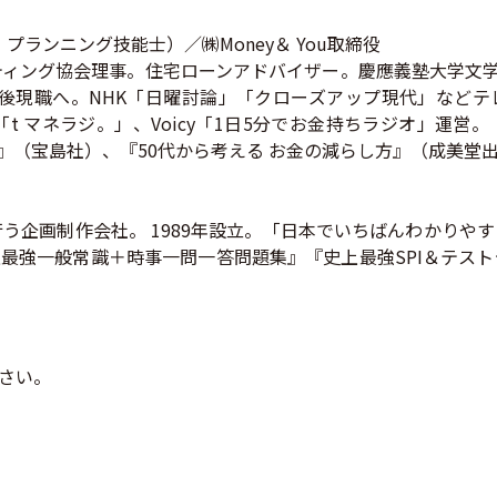
ランニング技能士）／㈱Money＆ You取締役
ング協会理事。住宅ローンアドバイザー。慶應義塾大学文学部卒
後現職へ。NHK「日曜討論」「クローズアップ現代」などテ
dcas「t マネラジ。」、Voicy「1日5分でお金持ちラジオ」運営
版』（宝島社）、『50代から考える お金の減らし方』（成美堂出
う企画制作会社。 1989年設立。「日本でいちばんわかりや
上最強一般常識＋時事一問一答問題集』『史上最強SPI＆テス
さい。