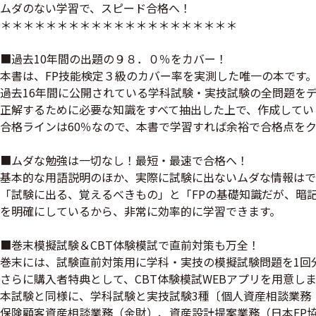
ムダのない学習で、スピード合格へ！
＊＊＊＊＊＊＊＊＊＊＊＊＊＊＊＊＊＊＊＊＊
■過去10年間の出題の９８．０％をカバー！
本書は、FP技能検定３級のカバー率を実測した唯一の本です
過去16年間に公開されている学科試験・実技試験の全問題を
正解するために必要な知識をすべて抽出した上で、作成してい
合格ラインは60％なので、本書で学習すれば余裕で合格点を
■ムダな勉強は一切なし！最短・最速で合格へ！
基本的な用語説明のほか、実際に試験に出ないムダな情報はで
「試験に出る、覚えるべきもの」と「FPの基礎知識だが、暗
を明確にしているから、非常に効率的に学習できます。
■巻末模擬試験＆CBT体験模試で直前対策も万全！​
巻末には、試験直前対策用に学科・実技の模擬試験問題を1回
さらに購入者特典として、CBT体験模試WEBアプリを用意し
本試験と同様に、学科試験と実技試験3種〔個人資産相談業務
保険顧客資産相談業務（金財）、資産設計提案業務（日本FP