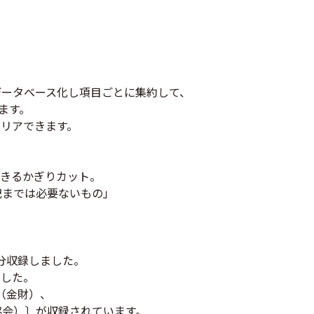
。
データベース化し項目ごとに集約して、
ます。
クリアできます。
きるかぎりカット。
記までは必要ないもの」
分収録しました。
ました。
（金財）、
協会）〕が収録されています。