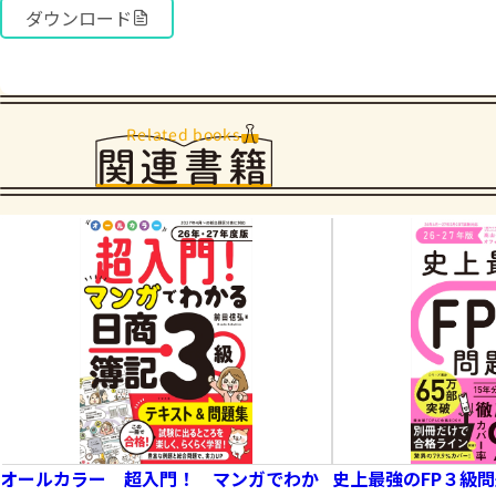
ダウンロード
Related books
関連書籍
オールカラー 超入門！ マンガでわか
史上最強のFP３級問題