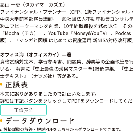
高山 一恵（タカヤマ カズエ）
ファイナンシャル・プランナー（CFP、1級ファイナンシャル・プ
中央大学商学部客員講師。一般社団法人不動産投資コンサルティ
㈱エフピーウーマンを創業、10年間取締役を務め退任。その
「Mocha（モカ）」、YouTube「Money&YouTV」、Po
版）、『マンガと図解 はじめての資産運用 新NISA対応改訂
オフィス海（オフィスカイ）＝著
資格試験対策本、学習参考書、問題集、辞典等の企画執筆を行
いる。 著書に『史上最強の漢検マスター準1級問題集』『史
士テキスト』（ナツメ社）等がある。
正誤表
本文に誤りがありましたので訂正いたします。
詳細は下記ボタンをクリックしてPDFをダウンロードしてくだ
正誤表
データダウンロード
模擬試験の解答・解説PDFをこちらからダウンロードできます。