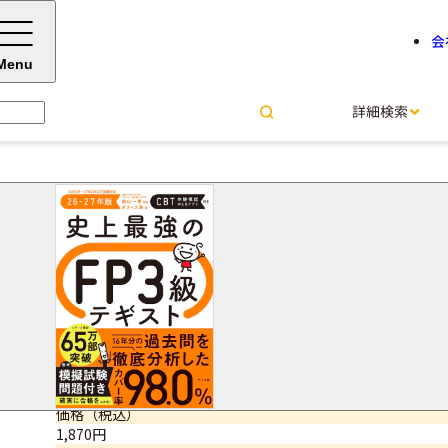
会
Menu
詳細検索
史上最強のFP３級テキスト 26
高山 一恵＝監修
オフィス海＝著
サイズ・ページ数
A5判・432ページ
ISBNコード
9784816378874
価格（税込）
1,870円