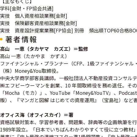
【主なもくじ】
学科[金財・FP協会共通]
実技 個人資産相談業務[金財]
実技 保険顧客資産相談業務[金財]
実技 資産設計提案業務[FP協会] 別冊 頻出順TOP60合格BO
著者情報
高山 一恵（タカヤマ カズエ）＝監修
高山 一恵（たかやま かずえ）
ファイナンシャル・プランナー（CFP、1級ファイナンシャル
（株）Money&You取締役。
中央大学商学部客員講師。一般社団法人不動産投資コンサルティ
㈱エフピーウーマンを創業、10 年間取締役を務め退任。そ
「Mocha（モカ）」、YouTube「Money&YouTV」、Po
版）、『マンガと図解 はじめての資産運用』（宝島社）など書籍
オフィス海（オフィスカイ）＝著
資格試験対策本、学習参考書、問題集、辞典等の企画執筆を行
1989年設立。「日本でいちばんわかりやすくて役に立つ教材
著書に『史上最強の漢検マスター準1級問題集』『史上最強一