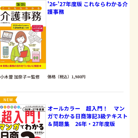
'26-'27年度版 これならわかる介
護事務
小木曽 加奈子＝監修
価格（税込）1,980円
オールカラー 超入門！ マン
ガでわかる日商簿記3級テキスト
＆問題集 26年・27年度版