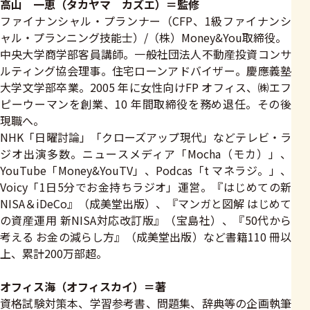
高山 一恵（タカヤマ カズエ）＝監修
ファイナンシャル・プランナー（CFP、1級ファイナンシ
ャル・プランニング技能士）/（株）Money&You取締役。
中央大学商学部客員講師。一般社団法人不動産投資コンサ
ルティング協会理事。住宅ローンアドバイザー。慶應義塾
大学文学部卒業。2005 年に女性向けFP オフィス、㈱エフ
ピーウーマンを創業、10 年間取締役を務め退任。その後
現職へ。
NHK「日曜討論」「クローズアップ現代」などテレビ・ラ
ジオ出演多数。ニュースメディア「Mocha（モカ）」、
YouTube「Money&YouTV」、Podcas「t マネラジ。」、
Voicy「1日5分でお金持ちラジオ」運営。『はじめての新
NISA＆iDeCo』（成美堂出版）、『マンガと図解 はじめて
の資産運用 新NISA対応改訂版』（宝島社）、『50代から
考える お金の減らし方』（成美堂出版）など書籍110 冊以
上、累計200万部超。
オフィス海（オフィスカイ）＝著
資格試験対策本、学習参考書、問題集、辞典等の企画執筆