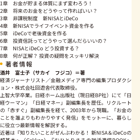
1章 お金が貯まる体質にまず変わろう！
2章 将来のお金をどうやって作ればいい？
3章 非課税制度 新NISAとiDeCo
4章 新NISAでライフイベント資金を作る
5章 iDeCoで老後資金を作る
6章 投資信託ってどうやって選んだらいいの？
7章 NISAとiDeCo どう投資する？
8章 何が正解？ 投資の疑問をスッキリ解決
著者情報
酒井 富士子（サカイ フジコ）＝著
経済ジャーナリスト／金融メディア専門の編集プロダクシ
ョン・株式会社回遊舎代表取締役。
上智大学卒業。日経ホーム出版社（現日経BP社）にて「日
経ウーマン」「日経マネー」副編集長を歴任。リクルート
の「赤すぐ」副編集長を経て、2003年から現職。「お金の
ことを誰よりもわかりやすく発信」をモットーに、暮らし
に役立つ最新情報を解説する。
近著は『知りたいことがぜんぶわかる！ 新NISA＆iDeCoの