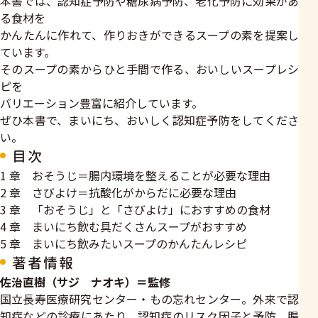
本書では、認知症予防や糖尿病予防、老化予防に効果があ
る食材を
かんたんに作れて、作りおきができるスープの素を提案し
ています。
そのスープの素からひと手間で作る、おいしいスープレシ
ピを
バリエーション豊富に紹介しています。
ぜひ本書で、まいにち、おいしく認知症予防をしてくださ
い。
目次
1 章 おそうじ＝腸内環境を整えることが必要な理由
2 章 さびよけ＝抗酸化がからだに必要な理由
3 章 「おそうじ」と「さびよけ」におすすめの食材
4 章 まいにち飲む具だくさんスープがおすすめ
5 章 まいにち飲みたいスープのかんたんレシピ
著者情報
佐治直樹（サジ ナオキ）＝監修
国立長寿医療研究センター・もの忘れセンター。外来で認
知症などの診療にあたり、認知症のリスク因子と予防、腸