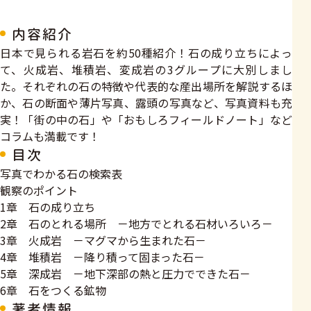
内容紹介
日本で見られる岩石を約50種紹介！石の成り立ちによっ
て、火成岩、堆積岩、変成岩の3グループに大別しまし
た。それぞれの石の特徴や代表的な産出場所を解説するほ
か、石の断面や薄片写真、露頭の写真など、写真資料も充
実！「街の中の石」や「おもしろフィールドノート」など
コラムも満載です！
目次
写真でわかる石の検索表
観察のポイント
1章 石の成り立ち
2章 石のとれる場所 －地方でとれる石材いろいろ－
3章 火成岩 －マグマから生まれた石－
4章 堆積岩 －降り積って固まった石－
5章 深成岩 －地下深部の熱と圧力でできた石－
6章 石をつくる鉱物
著者情報