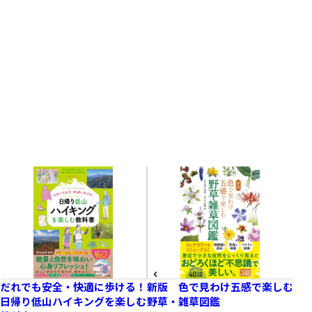
Related books
関連書籍
だれでも安全・快適に歩ける！
新版 色で見わけ五感で楽しむ
新
日帰り低山ハイキングを楽しむ
野草・雑草図鑑
し