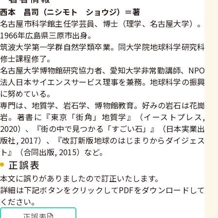
西本 昌司（ニシモト ショウジ）＝著
名古屋市科学館主任学芸員、博士（理学、名古屋大学）。
1966年広島県三原市出身。
筑波大学第一学群自然学類卒業。同大学院地球科学研究科
修士課程修了。
名古屋大学博物館研究協力者、愛知大学非常勤講師、NPO
法人日本サイエンスサービス理事を兼務。地球科学の振興
に努めている。
専門は、地質学、岩石学、博物館教育。好みの岩石は花崗
岩。著書に『東京「街角」地質学』（イーストプレス,
2020）、『街の中で見つかる「すごい石」』（日本実業出
版社, 2017）、『改訂新版地球のはじまりからダイジェス
ト』（合同出版, 2015）など。
正誤表
本文に誤りがありましたので訂正いたします。
詳細は下記ボタンをクリックしてPDFをダウンロードして
ください。
正誤表