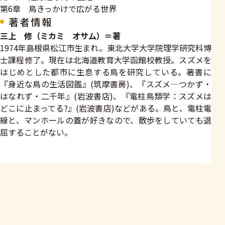
第6章 鳥きっかけで広がる世界
著者情報
三上 修（ミカミ オサム）＝著
1974年島根県松江市生まれ。東北大学大学院理学研究科博
士課程修了。現在は北海道教育大学函館校教授。スズメを
はじめとした都市に生息する鳥を研究している。著書に
『身近な鳥の生活図鑑』(筑摩書房)、『スズメ―つかず・
はなれず・二千年』(岩波書店)、『電柱鳥類学：スズメは
どこに止まってる?』(岩波書店)などがある。鳥と、電柱電
線と、マンホールの蓋が好きなので、散歩をしていても退
屈することがない。