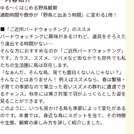
ゆる～くはじめる野鳥観察
通勤時間や散歩が「野鳥と出あう時間」に変わる1冊！
■「ご近所バードウォッチング」のススメ
バードウォッチングに興味があるけれど、道具をそろえた
り遠出する時間がない…
そんな方におすすめなのか「ご近所バードウォッチング」
です。カラス、スズメ、ツバメなど街なかでも郊外でも私
たちの生活圏に鳥は存在します。
「なぁんだ、そんな鳥、見ても面白くないんじゃない？」
そんなことはありません！ 例えばスズメなら、春は繁殖・
子育ての季節なので巣立った若いスズメの群れに遭遇でき
るチャンス。秋冬には寒さ対策で羽がふっくらとした姿を
見ることができます。
このように、いつも見かける鳥も季節によって変化がある
のです。本書では、身近な鳥にスポットを当て、その特徴
や生態、観察の楽しみ方を詳しく紹介しました。