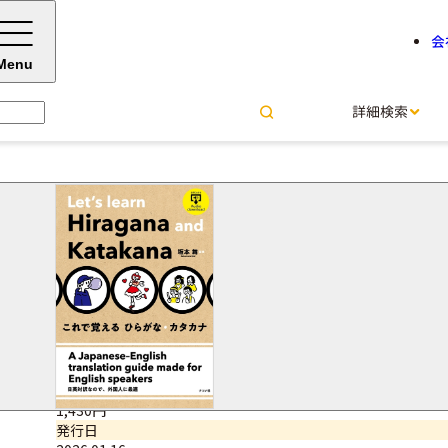
会
Menu
詳細検索
これで覚える ひらがな・カタ
坂本 舞＝監修
サイズ・ページ数
A5判・176ページ
ISBNコード
9784816378225
価格（税込）
1,430円
発行日