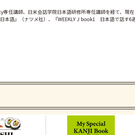
iversity専任講師、日米会話学院日本語研修所専任講師を経て
語』（ナツメ社）、『WEEKLY J book1 日本語で話す