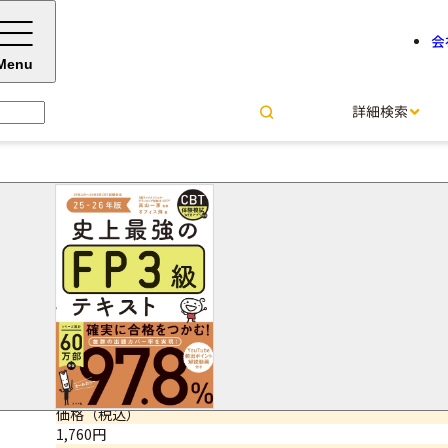
会
Menu
詳細検索
史上最強のFP３級テキスト 25
高山 一恵＝監修
オフィス海＝著
サイズ・ページ数
A5判・352ページ
ISBNコード
9784816377327
価格（税込）
1,760円