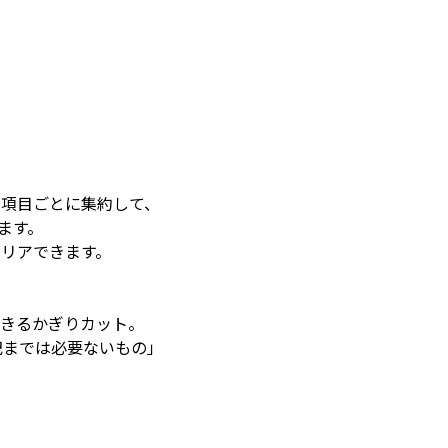
。
し項目ごとに集約して、
ます。
クリアできます。
きるかぎりカット。
記までは必要ないもの」
。