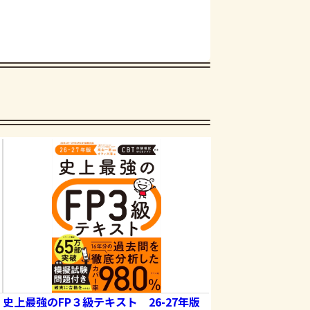
史上最強のFP３級テキスト 26-27年版
史上最強のFP３級問