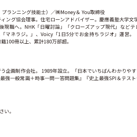
ランニング技能士）／㈱Money＆ You取締役
ィング協会理事。住宅ローンアドバイザー。慶應義塾大学文学部
後現職へ。NHK「日曜討論」「クローズアップ現代」などテ
odcast「マネラジ。」、Voicy「1日5分でお金持ちラジオ」運営
100冊以上、累計180万部超。
う企画制作会社。 1989年設立。「日本でいちばんわかりや
上最強一般常識＋時事一問一答問題集』『史上最強SPI＆テス
さい。