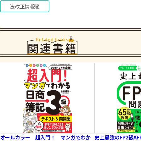
法改正情報
Related books
関連書籍
オールカラー 超入門！ マンガでわか
史上最強のFP2級AF