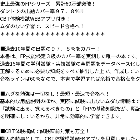
史上最強のFPシリーズ 累計60万部突破！
ダントツの出題カバー率９７．８％!!
CBT
体験模試WEBアプリ付き！
ムダのない学習で、スピード合格へ！
＊＊＊＊＊＊＊＊＊＊＊＊＊＊＊＊＊＊＊＊＊
■過去10年間の出題の９７．８％をカバー！
本書は、FP技能検定３級のカバー率を実測した唯一の本です
過去15年間の学科試験・実技試験の全問題をデータベース化
正解するために必要な知識をすべて抽出した上で、作成してい
合格ラインは60％なので、本書で学習すれば余裕で合格点を
■ムダな勉強は一切なし！最短・最速で合格へ！
基本的な用語説明のほか、実際に試験に出ないムダな情報はで
「試験に出る、覚えるべきもの」と「FPの基礎知識だが、暗
を明確にしているから、非常に効率的に学習できます。
■CBT体験模試で試験直前対策も万全！
購入者特典として、CBT体験模試WEBアプリを用意しました