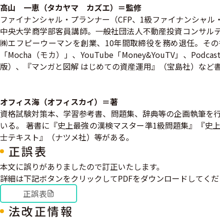
高山 一恵（タカヤマ カズエ）＝監修
ファイナンシャル・プランナー（CFP、1級ファイナンシャル・プ
中央大学商学部客員講師。一般社団法人不動産投資コンサルテ
㈱エフピーウーマンを創業、10年間取締役を務め退任。その
「Mocha（モカ）」、YouTube「Money&YouTV」、P
版）、『マンガと図解 はじめての資産運用』（宝島社）など書籍
オフィス海（オフィスカイ）＝著
資格試験対策本、学習参考書、問題集、辞典等の企画執筆を行
いる。 著書に『史上最強の漢検マスター準1級問題集』『史
士テキスト』（ナツメ社）等がある。
正誤表
本文に誤りがありましたので訂正いたします。
詳細は下記ボタンをクリックしてPDFをダウンロードしてくだ
正誤表
法改正情報