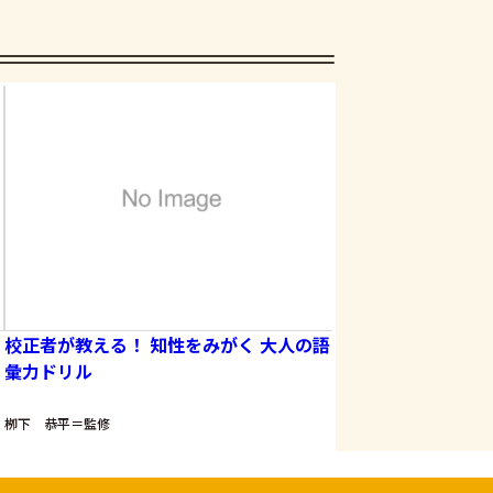
校正者が教える！ 知性をみがく 大人の語
暮らしや文化を知れ
彙力ドリル
る！台湾の教科書
栁下 恭平＝監修
台湾日和＝監修