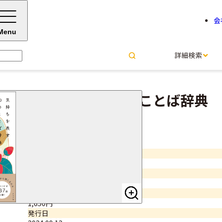
会
Menu
詳細検索
気持ちを表す和のことば辞典
西 一夫＝監修
サイズ・ページ数
四六判・256ページ
ISBNコード
9784816376184
価格（税込）
1,650円
発行日