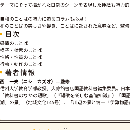
テーマにそって描かれた日常のシーンを表現した挿絵も魅力的
■和のことばの魅力に迫るコラムも必見！
和のことばの美しさや響き、ことばに託された意味など、監修
目次
感情のことば
様子・状態のことば
性格・性質のことば
行動・動作のことば
著者情報
西 一夫（ニシ カズオ）＝監修
信州大学教育学部教授。大修館書店国語教科書編集委員。日本
「教科書のなかの短歌」（『短歌を楽しむ基礎知識』）「国語
湖」の景」（地域文化145号）、「川辺の景と情―『伊勢物語