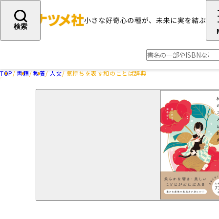
検索
TOP
書籍
教養
人文
気持ちを表す和のことば辞典