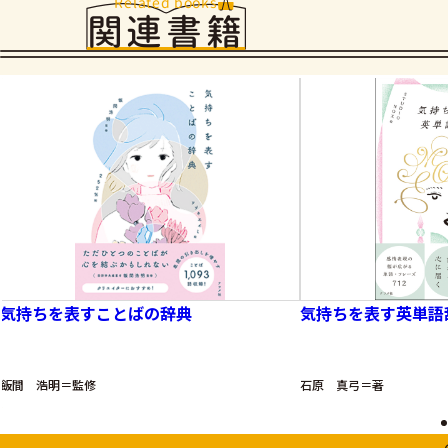
Related books
関連書籍
気持ちを表すことばの辞典
気持ちを表す英単語
飯間 浩明＝監修
石原 真弓＝著