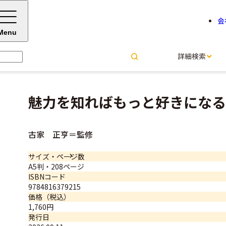
会
Menu
詳細検索
魅力を知ればもっと好きになる
古家 正亨＝監修
サイズ・ページ数
A5判・208ページ
ISBNコード
9784816379215
価格（税込）
1,760円
発行日