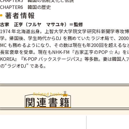
CHAPTER5 韓国の伝統文化と伝説
CHAPTER6 韓国の歴史
著者情報
古家 正亨（フルヤ マサユキ）＝監修
1974 年北海道出身。上智大学大学院文学研究科新聞学専
学。帰国後、学生時代からDJ を務めていたラジオ局で、2000
MC も務めるようになり、その数は現在も年200回を超える
長官褒章を受章。現在もNHK-FM「古家正亨のPOP ☆ A
KOREA』『K-POP バックステージパス』等多数。妻は韓国
の“ラジオDJ” である。
Related books
関連書籍