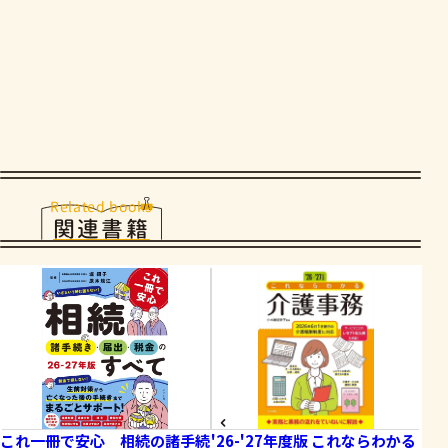
Related books
関連書籍
これ一冊で安心 相続の諸手続
'26-'27年度版 これならわかる
図