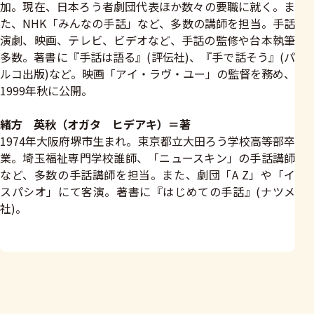
加。現在、日本ろう者劇団代表ほか数々の要職に就く。ま
た、NHK「みんなの手話」など、多数の講師を担当。手話
演劇、映画、テレビ、ビデオなど、手話の監修や台本執筆
多数。著書に『手話は語る』(評伝社)、『手で話そう』(パ
ルコ出版)など。映画「アイ・ラヴ・ユー」の監督を務め、
1999年秋に公開。
緒方 英秋（オガタ ヒデアキ）＝著
1974年大阪府堺市生まれ。束京都立大田ろう学校高等部卒
業。埼玉福祉専門学校誰師、「ニュースキン」の手話講師
など、多数の手話講師を担当。また、劇団「A Z」や「イ
スパシオ」にて客演。著書に『はじめての手話』(ナツメ
社)。