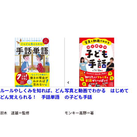
Related books
関連書籍
ルールやしくみを知れば、どん
写真と動画でわかる はじめて
オ
どん覚えられる！ 手話単語
の子ども手話
手
鈴木 道雄＝監修
モンキー高野＝著
モン
プライバシーポリシー
利用規約
お問い合わせ
©Natsumesha CO.,LTD. All rights reserved.