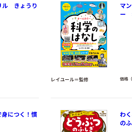
リル きょうり
マン
ー 
レイユール＝監修
価格（
で身につく！慣
わく
のふ