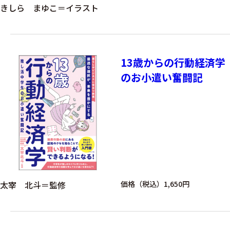
きしら まゆこ＝イラスト
13歳からの行動経済学
のお小遣い奮闘記
太宰 北斗＝監修
価格（税込）1,650円