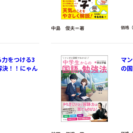
中島 俊夫＝著
価格（
る力をつける3
マン
解決！！にゃん
の国