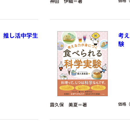
神田 伊織＝著
価格（
 推し活中学生
考え
験
露久保 美夏＝著
価格（