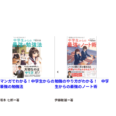
Related books
関連書籍
マンガでわかる！中学生からの
勉強のやり方がわかる！ 中学
未
最強の勉強法
生からの最強のノート術
る
坂本 七郎＝著
伊藤敏雄＝著
藤田
プライバシーポリシー
利用規約
お問い合わせ
©Natsumesha CO.,LTD. All rights reserved.