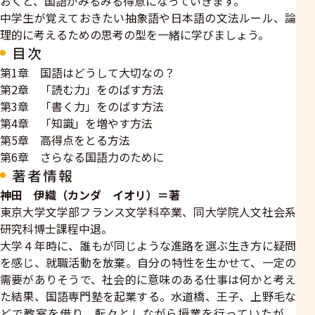
おくと、国語がみるみる得意になっていきます。
中学生が覚えておきたい抽象語や日本語の文法ルール、論
理的に考えるための思考の型を一緒に学びましょう。
目次
第1章 国語はどうして大切なの？
第2章 「読む力」をのばす方法
第3章 「書く力」をのばす方法
第4章 「知識」を増やす方法
第5章 高得点をとる方法
第6章 さらなる国語力のために
著者情報
神田 伊織（カンダ イオリ）＝著
東京大学文学部フランス文学科卒業、同大学院人文社会系
研究科博士課程中退。
大学４年時に、誰もが同じような進路を選ぶ生き方に疑問
を感じ、就職活動を放棄。自分の特性を生かせて、一定の
需要がありそうで、社会的に意味のある仕事は何かと考え
た結果、国語専門塾を起業する。水道橋、王子、上野毛な
どで教室を借り、転々としながら授業を行っていたが、