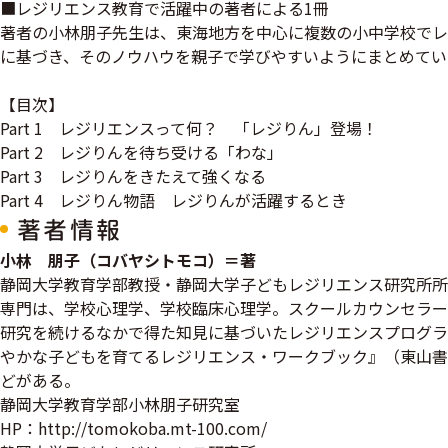
■レジリエンス教育で活躍中の著者による1冊
著者の小林朋子先生は、東海地方を中心に複数の小中学校でレ
に基づき、そのノウハウを親子で学びやすいようにまとめてい
【目次】
Part 1 レジリエンスって何？ 「レジりん」登場！
Part 2 レジりんを待ち受ける「わな」
Part 3 レジりんをきたえて強くなる
Part 4 レジりん物語 レジりんが活躍するとき
著者情報
小林 朋子（コバヤシトモコ）＝著
静岡大学教育学部教授・静岡大学子どもレジリエンス研究所所
専門は、学校心理学、学校臨床心理学。スクールカウンセラー
研究を続けるなかで得た知見に基づいたレジリエンスプログラ
やかな子どもを育てるレジリエンス・ワークブック』（東山書
どがある。
静岡大学教育学部小林朋子研究室
HP：http://tomokoba.mt-100.com/