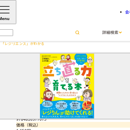
会
Menu
詳細検索
る「レジリエンス」がわかる
立ち直る力を育てる本 困難を
「レジリエンス」がわかる
小林 朋子＝著
サイズ・ページ数
B5変型判・112ページ
ISBNコード
9784816377075
価格（税込）