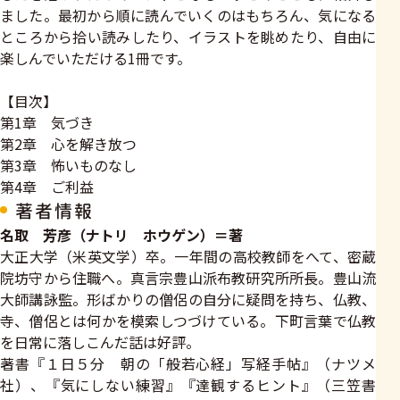
ました。最初から順に読んでいくのはもちろん、気になる
ところから拾い読みしたり、イラストを眺めたり、自由に
楽しんでいただける1冊です。
【目次】
第1章 気づき
第2章 心を解き放つ
第3章 怖いものなし
第4章 ご利益
著者情報
名取 芳彦（ナトリ ホウゲン）＝著
大正大学（米英文学）卒。一年間の高校教師をへて、密蔵
院坊守から住職へ。真言宗豊山派布教研究所所長。豊山流
大師講詠監。形ばかりの僧侶の自分に疑問を持ち、仏教、
寺、僧侶とは何かを模索しつづけている。下町言葉で仏教
を日常に落しこんだ話は好評。
著書『１日５分 朝の「般若心経」写経手帖』（ナツメ
社）、『気にしない練習』『達観するヒント』（三笠書