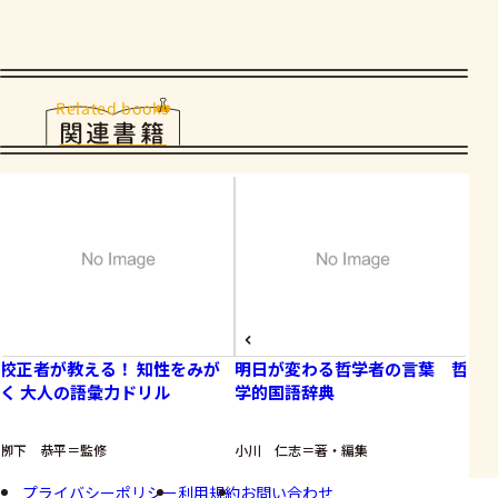
Related books
関連書籍
校正者が教える！ 知性をみが
明日が変わる哲学者の言葉 哲
暮
く 大人の語彙力ドリル
学的国語辞典
き
栁下 恭平＝監修
小川 仁志＝著・編集
台湾
プライバシーポリシー
利用規約
お問い合わせ