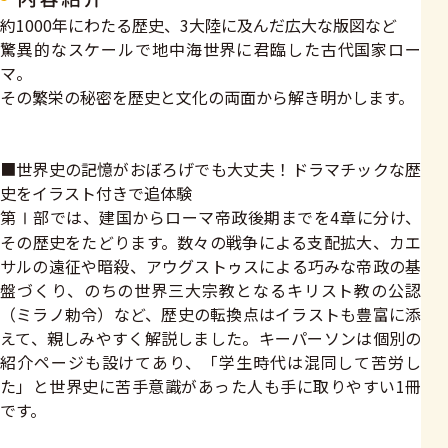
約1000年にわたる歴史、3大陸に及んだ広大な版図など
驚異的なスケールで地中海世界に君臨した古代国家ロー
マ。
その繁栄の秘密を歴史と文化の両面から解き明かします。
■世界史の記憶がおぼろげでも大丈夫！ドラマチックな歴
史をイラスト付きで追体験
第Ⅰ部では、建国からローマ帝政後期までを4章に分け、
その歴史をたどります。数々の戦争による支配拡大、カエ
サルの遠征や暗殺、アウグストゥスによる巧みな帝政の基
盤づくり、のちの世界三大宗教となるキリスト教の公認
（ミラノ勅令）など、歴史の転換点はイラストも豊富に添
えて、親しみやすく解説しました。キーパーソンは個別の
紹介ページも設けてあり、「学生時代は混同して苦労し
た」と世界史に苦手意識があった人も手に取りやすい1冊
です。