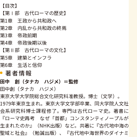
【目次】
【第Ⅰ部 古代ローマの歴史】
第1章 王政から共和政へ
第2章 内乱から共和政の終焉
第3章 帝政前期
第4章 帝政後期以後
【第Ⅱ部 古代ローマの文化】
第5章 建築とインフラ
第6章 生活と信仰
著者情報
田中 創（タナカ ハジメ）＝監修
田中創（タナカ ハジメ）
東京大学大学院総合文化研究科准教授。博士（文学）。
1979年東京生まれ。東京大学文学部卒業、同大学院人文社
会系研究科博士課程修了。専門は古代ローマ史。著書に
『ローマ史再考 なぜ「首都」コンスタンティノープルが
生まれたのか』（NHK出版）など。共著に『古代地中海の
聖域と社会』（勉誠出版）、『古代地中海世界のダイナミ