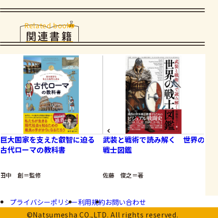
Related books
関連書籍
巨大国家を支えた叡智に迫る
武装と戦術で読み解く 世界の
伝
古代ローマの教科書
戦士図鑑
る
田中 創＝監修
佐藤 俊之＝著
君塚
プライバシーポリシー
利用規約
お問い合わせ
©Natsumesha CO.,LTD. All rights reserved.