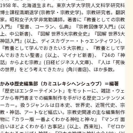
1958 年、北海道生まれ。東京大学大学院人文科学研究科
博士課程満期退学(宗教学・宗教史学)。宗教研究者。翻訳
家。昭和女子大学非常勤講師。著書に『教養としての宗教
入門』『聖書、コーラン、仏典』『宗教図像学入門』(以
上、中公新書)、『図解 世界5大宗教全史』『図解 世界5大
神話入門』(以上、ディスカヴァー・トゥエンティワン)、
『教養として学んでおきたい5 大宗教』、『教養として学
んでおきたい聖書』(以上、マイナビ新書)、『24の「神
話」からよむ宗教』(日経ビジネス人文庫)、『人は「死後
の世界」をどう考えてきたか』(角川書店)、ほか多数。
かみゆ歴史編集部（カミユレキシヘンシュウブ）＝編著
「歴史はエンターテイメント」をモットーに、雑誌・ウェ
ブから専門書までの編集制作を手がける歴史コンテンツメ
ーカー。扱うジャンルは日本史、世界史、近現代史、宗
教・神話、アートなど幅広い。宗教史関連の主な編集制作
物に『カラー版 一番よくわかる神社と神々』『マンガ 面
白いほどよくわかる! 古事記』(以上、西東社)、『ゼロか