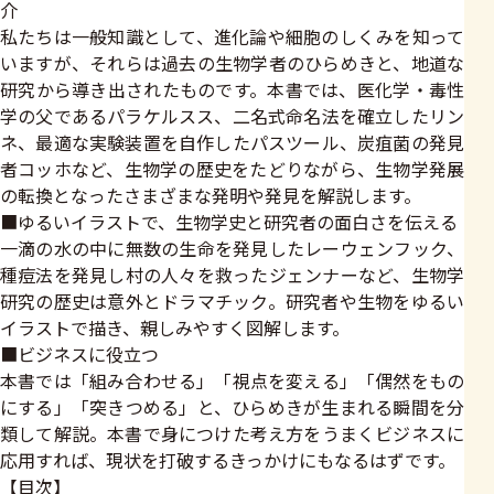
介
私たちは一般知識として、進化論や細胞のしくみを知って
いますが、それらは過去の生物学者のひらめきと、地道な
研究から導き出されたものです。本書では、医化学・毒性
学の父であるパラケルスス、二名式命名法を確立したリン
ネ、最適な実験装置を自作したパスツール、炭疽菌の発見
者コッホなど、生物学の歴史をたどりながら、生物学発展
の転換となったさまざまな発明や発見を解説します。
■ゆるいイラストで、生物学史と研究者の面白さを伝える
一滴の水の中に無数の生命を発見したレーウェンフック、
種痘法を発見し村の人々を救ったジェンナーなど、生物学
研究の歴史は意外とドラマチック。研究者や生物をゆるい
イラストで描き、親しみやすく図解します。
■ビジネスに役立つ
本書では「組み合わせる」「視点を変える」「偶然をもの
にする」「突きつめる」と、ひらめきが生まれる瞬間を分
類して解説。本書で身につけた考え方をうまくビジネスに
応用すれば、現状を打破するきっかけにもなるはずです。
【目次】