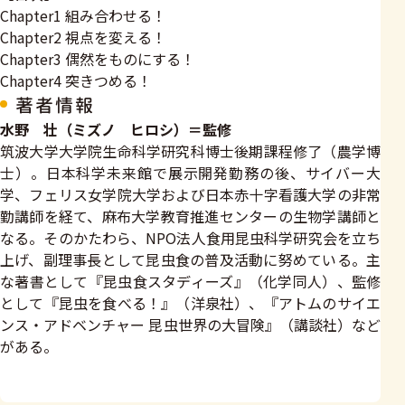
Chapter1 組み合わせる！
Chapter2 視点を変える！
Chapter3 偶然をものにする！
Chapter4 突きつめる！
著者情報
水野 壮（ミズノ ヒロシ）＝監修
筑波大学大学院生命科学研究科博士後期課程修了（農学博
士）。日本科学未来館で展示開発勤務の後、サイバー大
学、フェリス女学院大学および日本赤十字看護大学の非常
勤講師を経て、麻布大学教育推進センターの生物学講師と
なる。そのかたわら、NPO法人食用昆虫科学研究会を立ち
上げ、副理事長として昆虫食の普及活動に努めている。主
な著書として『昆虫食スタディーズ』（化学同人）、監修
として『昆虫を食べる！』（洋泉社）、『アトムのサイエ
ンス・アドベンチャー 昆虫世界の大冒険』（講談社）など
がある。