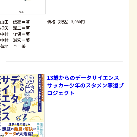
山田 信亮＝著
価格（税込）3,080円
打矢 瀅二＝著
中村 守保＝著
中村 滋宏＝著
菊地 至＝著
13歳からのデータサイエンス
サッカー少年のスタメン奪還プ
ロジェクト