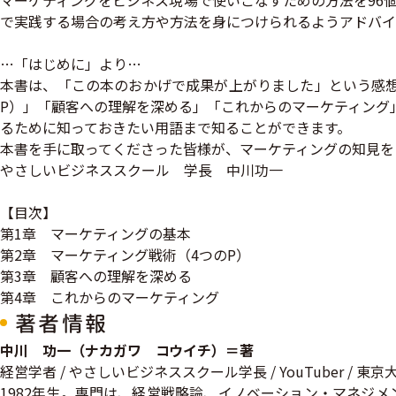
マーケティングをビジネス現場で使いこなすための方法を96
で実践する場合の考え方や方法を身につけられるようアドバイ
…「はじめに」より…
本書は、「この本のおかげで成果が上がりました」という感想
P）」「顧客への理解を深める」「これからのマーケティング
るために知っておきたい用語まで知ることができます。
本書を手に取ってくださった皆様が、マーケティングの知見を
やさしいビジネススクール 学長 中川功一
【目次】
第1章 マーケティングの基本
第2章 マーケティング戦術（4つのP）
第3章 顧客への理解を深める
第4章 これからのマーケティング
著者情報
中川 功一（ナカガワ コウイチ）＝著
経営学者 / やさしいビジネススクール学長 / YouTuber / 東
1982年生。専門は、経営戦略論、イノベーション・マネジ