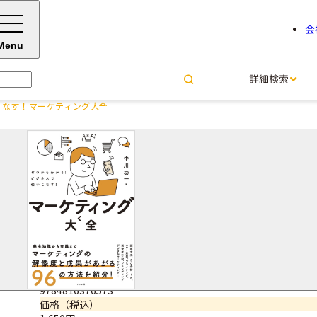
会
Menu
詳細検索
こなす！マーケティング大全
ゼロからわかる！ビジネスで使
ング大全
中川 功一＝著
サイズ・ページ数
四六判・224ページ
ISBNコード
9784816376573
価格（税込）