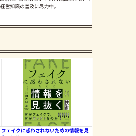
で経営知識の普及に尽力中。
フェイクに惑わされないための情報を見
ビジネスモデルひら