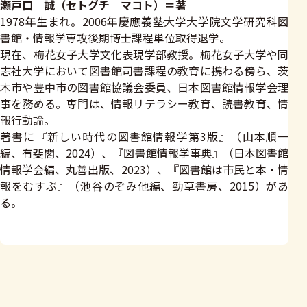
瀬戸口 誠（セトグチ マコト）＝著
1978年生まれ。2006年慶應義塾大学大学院文学研究科図
書館・情報学専攻後期博士課程単位取得退学。
現在、梅花女子大学文化表現学部教授。梅花女子大学や同
志社大学において図書館司書課程の教育に携わる傍ら、茨
木市や豊中市の図書館協議会委員、日本図書館情報学会理
事を務める。専門は、情報リテラシー教育、読書教育、情
報行動論。
著書に『新しい時代の図書館情報学第3版』（山本順一
編、有斐閣、2024）、『図書館情報学事典』（日本図書館
情報学会編、丸善出版、2023）、『図書館は市民と本・情
報をむすぶ』（池谷のぞみ他編、勁草書房、2015）があ
る。