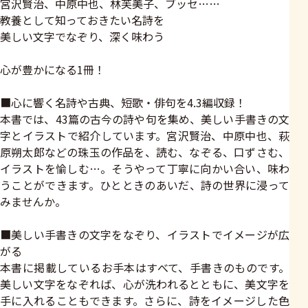
宮沢賢治、中原中也、林芙美子、ブッセ……
教養として知っておきたい名詩を
美しい文字でなぞり、深く味わう
心が豊かになる1冊！
■心に響く名詩や古典、短歌・俳句を4.3編収録！
本書では、43篇の古今の詩や句を集め、美しい手書きの文
字とイラストで紹介しています。宮沢賢治、中原中也、萩
原朔太郎などの珠玉の作品を、読む、なぞる、口ずさむ、
イラストを愉しむ…。そうやって丁寧に向かい合い、味わ
うことができます。ひとときのあいだ、詩の世界に浸って
みませんか。
■美しい手書きの文字をなぞり、イラストでイメージが広
がる
本書に掲載しているお手本はすべて、手書きのものです。
美しい文字をなぞれば、心が洗われるとともに、美文字を
手に入れることもできます。さらに、詩をイメージした色