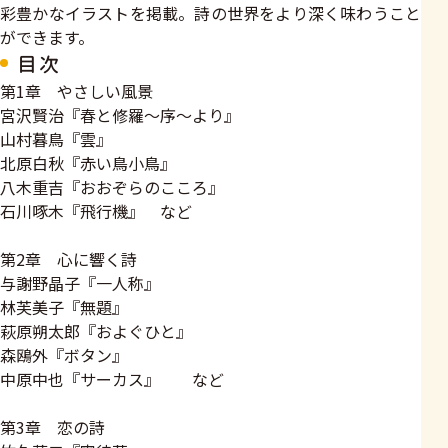
彩豊かなイラストを掲載。詩の世界をより深く味わうこと
ができます。
目次
第1章 やさしい風景
宮沢賢治『春と修羅～序～より』
山村暮鳥『雲』
北原白秋『赤い鳥小鳥』
八木重吉『おおぞらのこころ』
石川啄木『飛行機』 など
第2章 心に響く詩
与謝野晶子『一人称』
林芙美子『無題』
萩原朔太郎『およぐひと』
森鴎外『ボタン』
中原中也『サーカス』 など
第3章 恋の詩