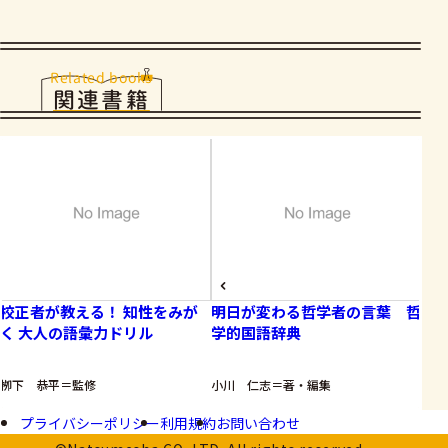
Related books
関連書籍
校正者が教える！ 知性をみが
明日が変わる哲学者の言葉 哲
魅
く 大人の語彙力ドリル
学的国語辞典
る
栁下 恭平＝監修
小川 仁志＝著・編集
古家
プライバシーポリシー
利用規約
お問い合わせ