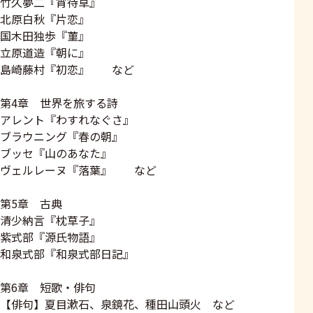
竹久夢二『宵待草』
北原白秋『片恋』
国木田独歩『菫』
立原道造『朝に』
島崎藤村『初恋』 など
第4章 世界を旅する詩
アレント『わすれなぐさ』
ブラウニング『春の朝』
ブッセ『山のあなた』
ヴェルレーヌ『落葉』 など
第5章 古典
清少納言『枕草子』
紫式部『源氏物語』
和泉式部『和泉式部日記』
第6章 短歌・俳句
【俳句】夏目漱石、泉鏡花、種田山頭火 など