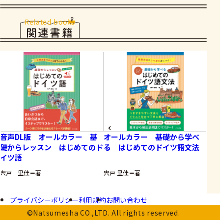
Related books
関連書籍
音声DL版 オールカラー 基
オールカラー 基礎から学べ
C
礎からレッスン はじめてのド
る はじめてのドイツ語文法
る
イツ語
題
宍戸 里佳＝著
宍戸 里佳＝著
欧日
村岡
プライバシーポリシー
利用規約
お問い合わせ
©Natsumesha CO.,LTD. All rights reserved.