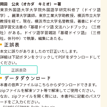
岡田 公夫（オカダ キミオ）＝著
東京外国語大学大学院外国語学研究科修了（ドイツ語
学）。麗澤大学講師，東京工業大学助教授，横浜市立大学
教授を経て，現在，横浜市立大学名誉教授。著書にドイツ
語学習文法書の『基礎ドイツ語 文法ハンドブック』（三修
社）がある。ドイツ語学習雑誌『基礎ドイツ語』（三修
社，休刊中）で執筆，編集にあたる。
正誤表
本文に誤りがありましたので訂正いたします。
詳細は下記ボタンをクリックしてPDFをダウンロードして
ください。
正誤表
データダウンロード
本書の音声ファイルはこちらからダウンロードできます。
zipファイルを解凍ソフト等で解凍してご使用ください。
なお、zipファイルを開く際には、本書P6に記載のパスワ
ードをご入力ください。