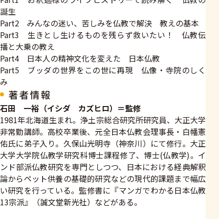
誕生
Part2 みんなの迷い、苦しみを仏教で解決 教えの基本
Part3 生きとし生けるものを残らず救いたい！ 仏教伝
播と大乗の教え
Part4 日本人の精神文化を変えた 日本仏教
Part5 ブッダの世界をこの世に再現 仏像・寺院のしく
み
著者情報
石田 一裕（イシダ カズヒロ）＝監修
1981年北海道生まれ。浄土宗総合研究所研究員、大正大学
非常勤講師。高校卒業後、元全日本仏教会理事長・白幡憲
佑氏に弟子入り。久保山光明寺（神奈川）にて修行。大正
大学大学院仏教学研究科博士課程修了、博士(仏教学)。イ
ンド部派仏教研究を専門としつつ、日本における経典解釈
論からペット供養の基礎的研究などの現代的課題まで幅広
い研究を行っている。監修書に『マンガでわかる日本仏教
13宗派』（誠文堂新光社）などがある。