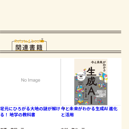
Related books
関連書籍
足元にひろがる大地の謎が解け
今と未来がわかる生成AI 進化
観
る！ 地学の教科書
と活用
岩