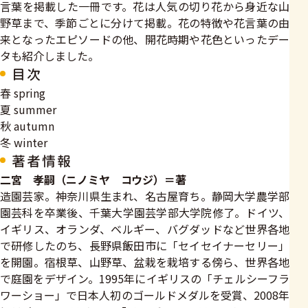
言葉を掲載した一冊です。花は人気の切り花から身近な山
野草まで、季節ごとに分けて掲載。花の特徴や花言葉の由
来となったエピソードの他、開花時期や花色といったデー
タも紹介しました。
目次
春 spring
夏 summer
秋 autumn
冬 winter
著者情報
二宮 孝嗣（ニノミヤ コウジ）＝著
造園芸家。神奈川県生まれ、名古屋育ち。静岡大学農学部
園芸科を卒業後、千葉大学園芸学部大学院修了。ドイツ、
イギリス、オランダ、ベルギー、バグダッドなど世界各地
で研修したのち、長野県飯田市に「セイセイナーセリー」
を開園。宿根草、山野草、盆栽を栽培する傍ら、世界各地
で庭園をデザイン。1995年にイギリスの「チェルシーフラ
ワーショー」で日本人初のゴールドメダルを受賞、2008年