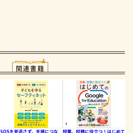
Related books
関連書籍
SOSを見逃さず、支援につな
授業、校務に役立つ！はじめて
1