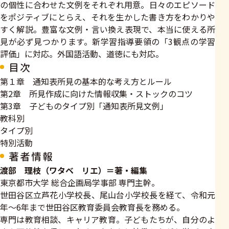
の個性に合わせた文例をそれぞれ用意。日々のエピソード
をポジティブにとらえ、それを生かした書き方をわかりや
すく解説。豊富な文例・言い換え表現で、本当に使える所
見が必ず見つかります。新学習指導要領の「3観点の学習
評価」に対応。外国語活動、道徳にも対応。
目次
第１章 通知表所見の基本的な考え方とルール
第2章 所見作成に向けた情報収集・ストックのコツ
第3章 子どものタイプ別「通知表所見文例」
教科別
タイプ別
特別活動
著者情報
渡部 理枝（ワタベ リエ）＝著・編集
東京都市大学 総合企画局学事部 専門主幹。
世田谷区立芦花小学校長、尾山台小学校長を経て、令和元
年～6年まで世田谷区教育委員会教育長を務める。
専門は教育相談、キャリア教育。子どもたちが、自分のよ