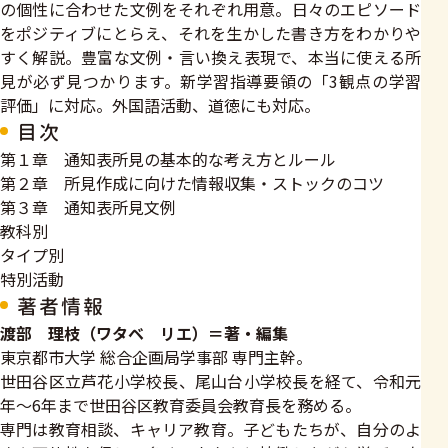
の個性に合わせた文例をそれぞれ用意。日々のエピソード
をポジティブにとらえ、それを生かした書き方をわかりや
すく解説。豊富な文例・言い換え表現で、本当に使える所
見が必ず見つかります。新学習指導要領の「3観点の学習
評価」に対応。外国語活動、道徳にも対応。
目次
第１章 通知表所見の基本的な考え方とルール
第２章 所見作成に向けた情報収集・ストックのコツ
第３章 通知表所見文例
教科別
タイプ別
特別活動
著者情報
渡部 理枝（ワタベ リエ）＝著・編集
東京都市大学 総合企画局学事部 専門主幹。
世田谷区立芦花小学校長、尾山台小学校長を経て、令和元
年～6年まで世田谷区教育委員会教育長を務める。
専門は教育相談、キャリア教育。子どもたちが、自分のよ