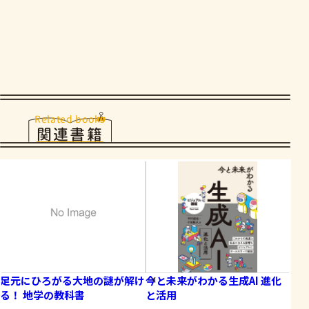
Related books
関連書籍
足元にひろがる大地の謎が解け
今と未来がわかる生成AI 進化
観
る！ 地学の教科書
と活用
岩