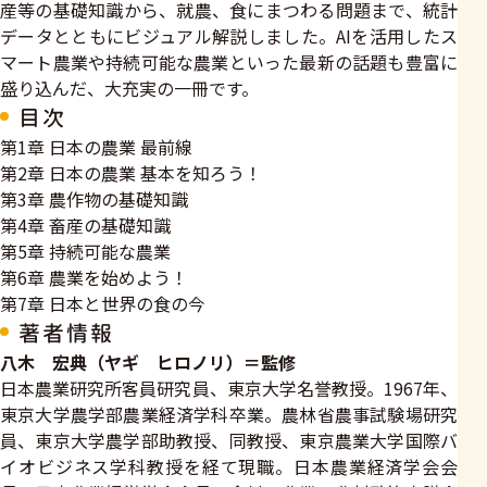
産等の基礎知識から、就農、食にまつわる問題まで、統計
データとともにビジュアル解説しました。AIを活用したス
マート農業や持続可能な農業といった最新の話題も豊富に
盛り込んだ、大充実の一冊です。
目次
第1章 日本の農業 最前線
第2章 日本の農業 基本を知ろう！
第3章 農作物の基礎知識
第4章 畜産の基礎知識
第5章 持続可能な農業
第6章 農業を始めよう！
第7章 日本と世界の食の今
著者情報
八木 宏典（ヤギ ヒロノリ）＝監修
日本農業研究所客員研究員、東京大学名誉教授。1967年、
東京大学農学部農業経済学科卒業。農林省農事試験場研究
員、東京大学農学部助教授、同教授、東京農業大学国際バ
イオビジネス学科教授を経て現職。日本農業経済学会会