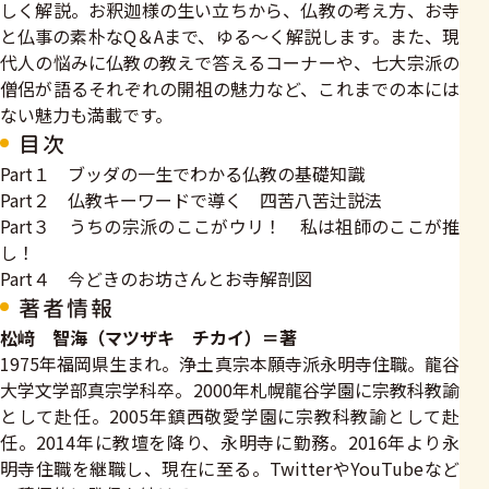
しく解説。お釈迦様の生い立ちから、仏教の考え方、お寺
と仏事の素朴なQ＆Aまで、ゆる～く解説します。また、現
代人の悩みに仏教の教えで答えるコーナーや、七大宗派の
僧侶が語るそれぞれの開祖の魅力など、これまでの本には
ない魅力も満載です。
目次
Part１ ブッダの一生でわかる仏教の基礎知識
Part２ 仏教キーワードで導く 四苦八苦辻説法
Part３ うちの宗派のここがウリ！ 私は祖師のここが推
し！
Part４ 今どきのお坊さんとお寺解剖図
著者情報
松﨑 智海（マツザキ チカイ）＝著
1975年福岡県生まれ。浄土真宗本願寺派永明寺住職。龍谷
大学文学部真宗学科卒。2000年札幌龍谷学園に宗教科教諭
として赴任。2005年鎮西敬愛学園に宗教科教諭として赴
任。2014年に教壇を降り、永明寺に勤務。2016年より永
明寺住職を継職し、現在に至る。TwitterやYouTubeなど