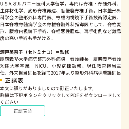
U.S.A.オルバニー医科大学留学。専門は脊椎・脊髄外科、
生体材化学、変形脊椎再建、低侵襲脊椎手術。日本整形外
科学会の整形外科専門医、脊椎内視鏡下手術技術認定医、
日本脊椎脊髄病学会の脊椎脊髄外科指導医として、脊柱変
形、腰椎内視鏡下手術、脊椎悪性腫瘍、再手術例など難易
度の高い手術も手がける。
瀬戸美奈子（セトミナコ）＝監修
慶應義塾大学病院整形外科病棟 看護師長 慶應義塾看護
短期大学卒業 NICU、小児病棟勤務、現任教育担当主
任、外来担当師長を経て2017年より整形外科病棟看護師長
正誤表
本文に誤りがありましたので訂正いたします。
詳細は下記ボタンをクリックしてPDFをダウンロードして
ください。
正誤表