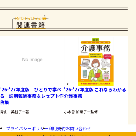
Related books
関連書籍
'26-'27年度版 ひとりで学べ
'26-'27年度版 これならわかる
現
る 調剤報酬事務＆レセプト作
介護事務
読
例集
青山 美智子＝著
小木曽 加奈子＝監修
寺脇
プライバシーポリシー
利用規約
お問い合わせ